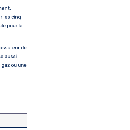
ment,
r les cinq
le pour la
’assureur de
ce aussi
de gaz ou une