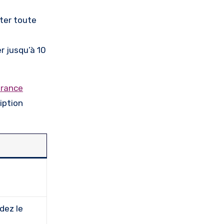
iter toute
r jusqu’à 10
urance
iption
dez le