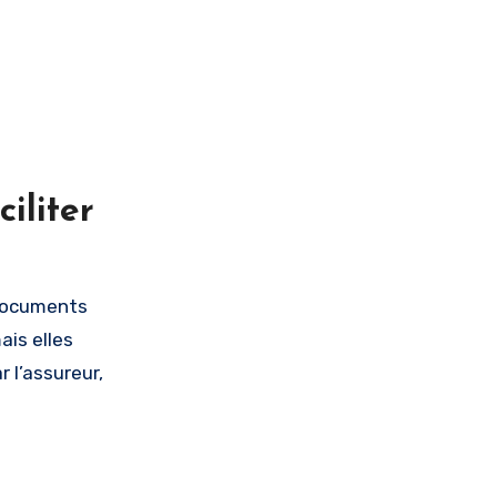
iliter
 documents
ais elles
 l’assureur,