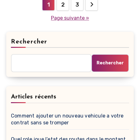
Pagination
1
2
3
des
Page suivante »
publications
Rechercher
Rechercher
Articles récents
Comment ajouter un nouveau vehicule a votre
contrat sans se tromper
Quel role joue l’etat des routes dans le montant