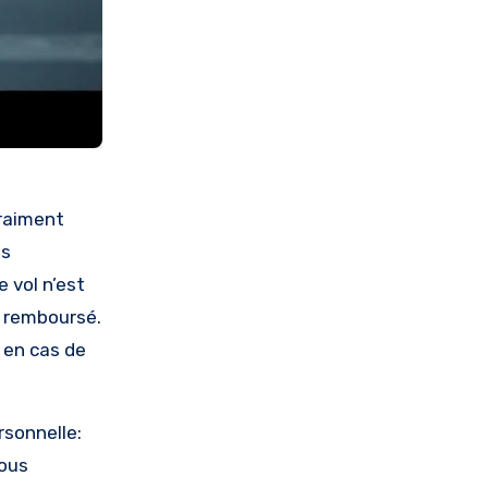
vraiment
is
 vol n’est
 remboursé.
s en cas de
rsonnelle:
vous