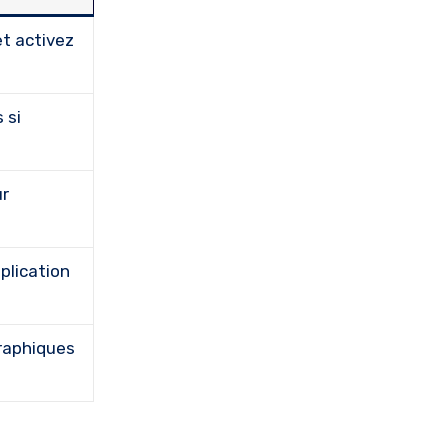
t activez
 si
ur
mplication
raphiques