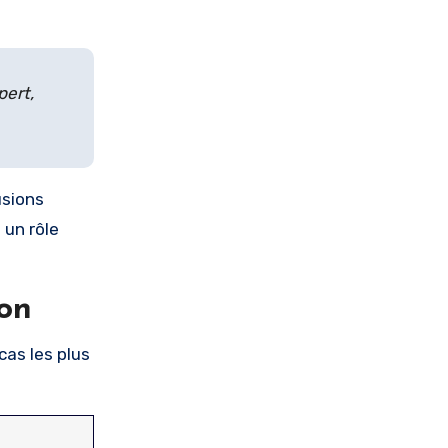
pert,
usions
 un rôle
ion
cas les plus