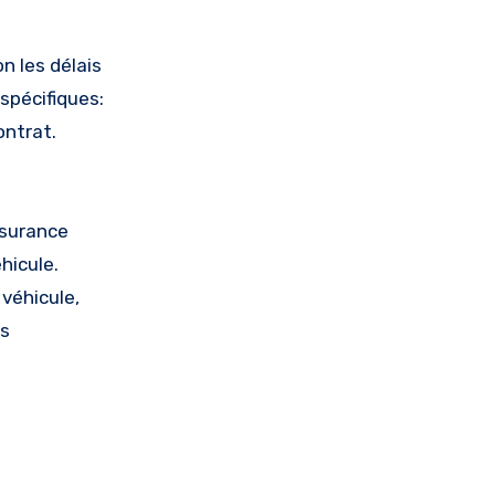
n les délais
spécifiques:
ontrat.
ssurance
hicule.
 véhicule,
is