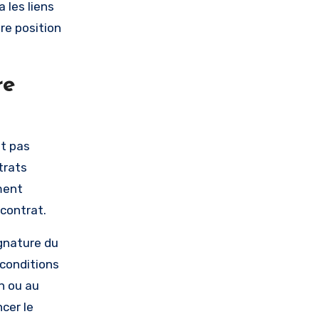
 les liens
re position
re
st pas
trats
ement
 contrat.
ignature du
 conditions
on ou au
ncer le