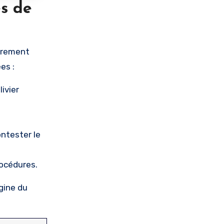
es de
airement
es :
livier
ontester le
rocédures.
igine du