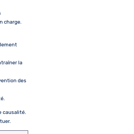
s
n charge.
galement
traîner la
vention des
té.
e causalité.
tuer.