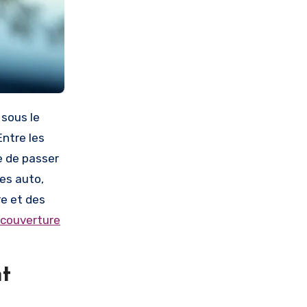
sous le
Entre les
le de passer
ies auto,
re et des
 couverture
t