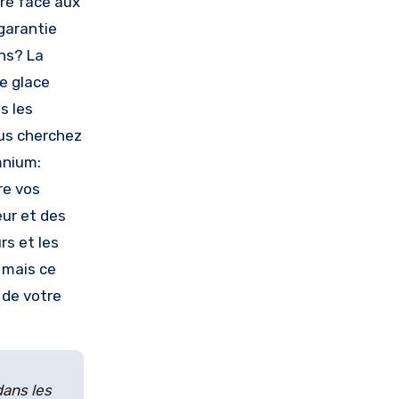
ure face aux
garantie
ons? La
e glace
s les
ous cherchez
mnium:
re vos
ur et des
rs et les
 mais ce
 de votre
dans les