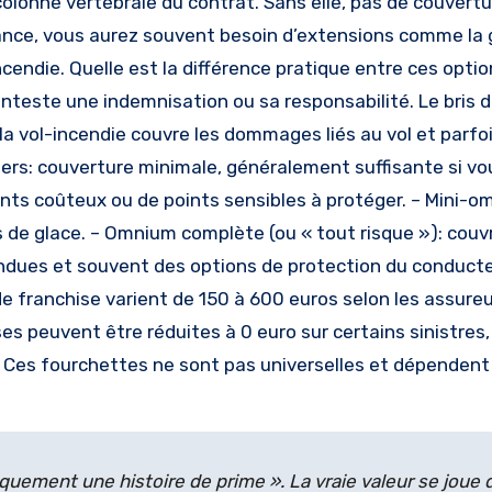
 colonne vertébrale du contrat. Sans elle, pas de couvert
ance, vous aurez souvent besoin d’extensions comme la 
incendie. Quelle est la différence pratique entre ces opti
nteste une indemnisation ou sa responsabilité. Le bris d
 la vol-incendie couvre les dommages liés au vol et parfoi
tiers: couverture minimale, généralement suffisante si v
ents coûteux ou de points sensibles à protéger. – Mini-o
ris de glace. – Omnium complète (ou « tout risque »): couv
ndues et souvent des options de protection du conducte
e franchise varient de 150 à 600 euros selon les assureu
es peuvent être réduites à 0 euro sur certains sinistres,
. Ces fourchettes ne sont pas universelles et dépendent
iquement une histoire de prime ». La vraie valeur se joue 