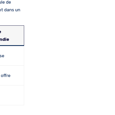
ule de
nt dans un
e
ndie
use
 offre