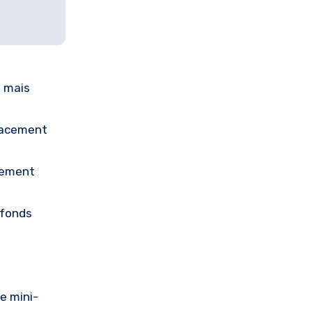
, mais
placement
ctement
afonds
ne mini-