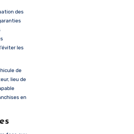
luation des
garanties
s
es
éviter les
éhicule de
eur, lieu de
apable
anchises en
es