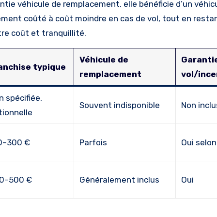
tie véhicule de remplacement, elle bénéficie d’un véhic
ement coûté à coût moindre en cas de vol, tout en resta
re coût et tranquillité.
Véhicule de
Garanti
anchise typique
remplacement
vol/ince
n spécifiée,
Souvent indisponible
Non incl
tionnelle
0–300 €
Parfois
Oui selon
0–500 €
Généralement inclus
Oui