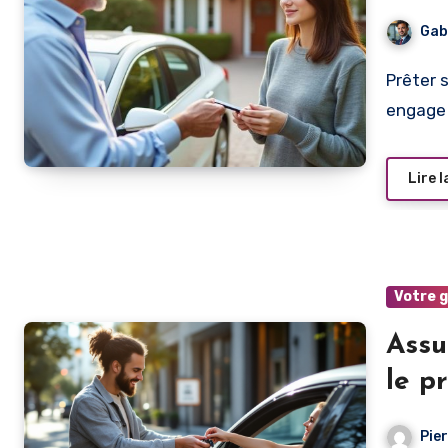
Gab
Prêter sa voiture peut sembler simple, mais ce geste
engage 
Lire l
Votre 
Assu
le p
Pie