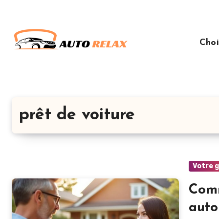
Aller
au
contenu
Choi
principal
prêt de voiture
Votre 
Comm
auto