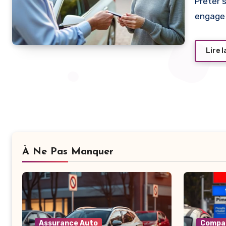
Prêter sa voiture peut sembler simple, mais ce geste
engage 
Lire l
À Ne Pas Manquer
Assurance Auto
Compar