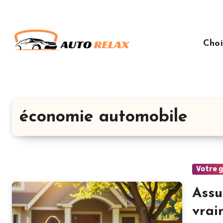
Aller
au
contenu
Choi
principal
économie automobile
Votre 
Assu
vrai